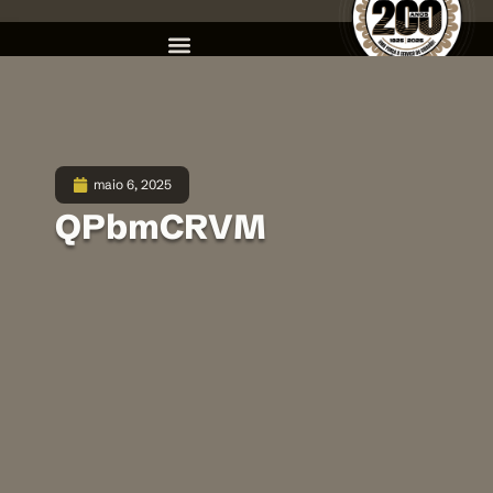
maio 6, 2025
QPbmCRVM