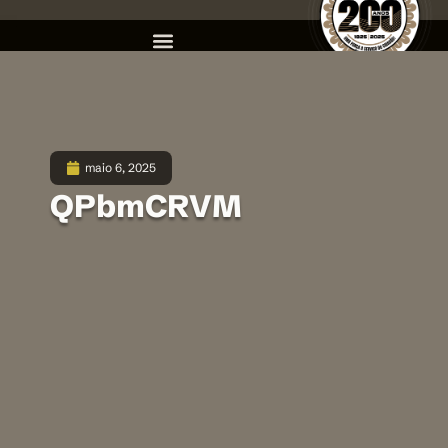
maio 6, 2025
QPbmCRVM