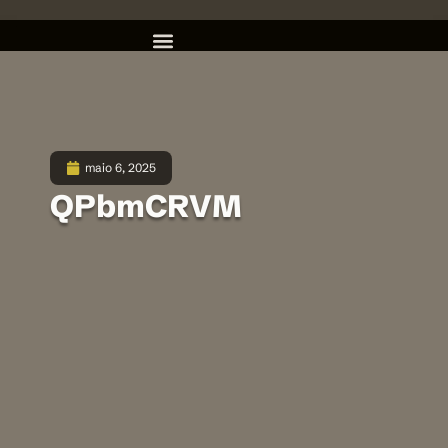
maio 6, 2025
QPbmCRVM