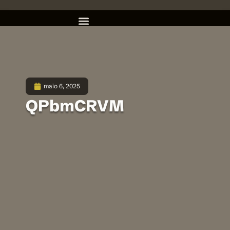
maio 6, 2025
QPbmCRVM