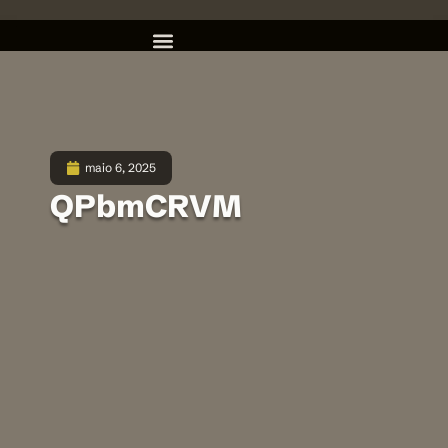
maio 6, 2025
QPbmCRVM