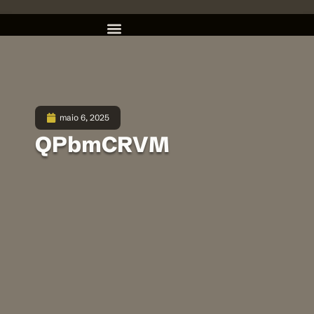
maio 6, 2025
QPbmCRVM