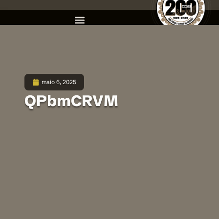
maio 6, 2025
QPbmCRVM