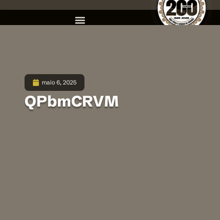
maio 6, 2025
QPbmCRVM