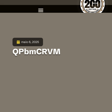
maio 6, 2025
QPbmCRVM