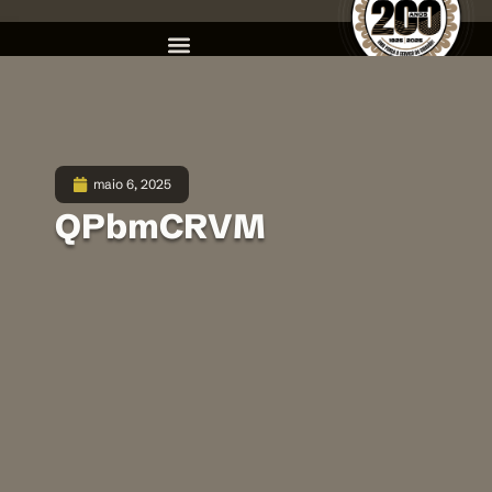
maio 6, 2025
QPbmCRVM