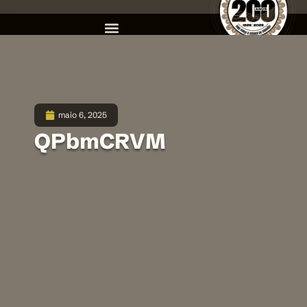
maio 6, 2025
QPbmCRVM