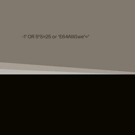
-1′ OR 5*5=25 or ‘E64AWIwe’=’