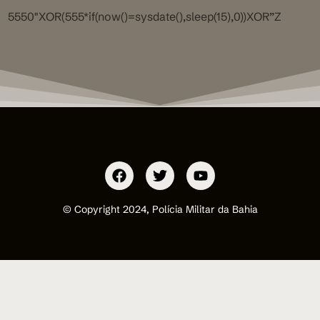
5550″XOR(555*if(now()=sysdate(),sleep(15),0))XOR”Z
© Copyright 2024, Polícia Militar da Bahia