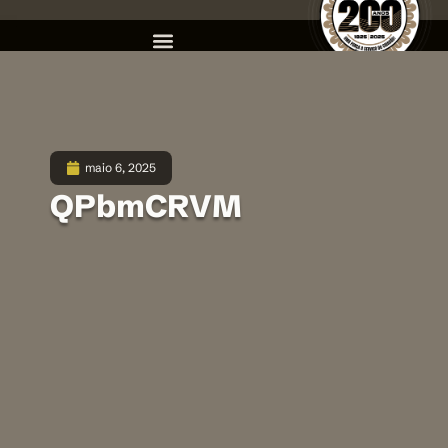
maio 6, 2025
QPbmCRVM