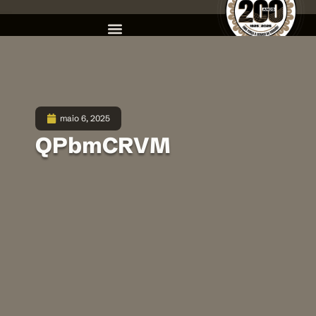
maio 6, 2025
QPbmCRVM