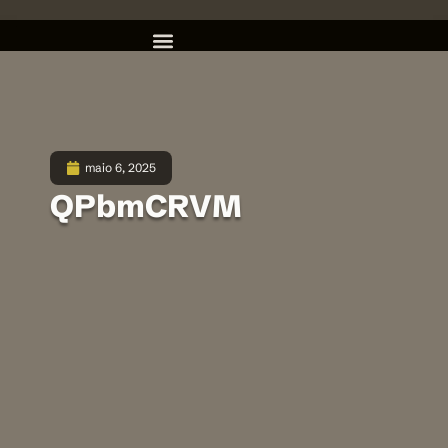
maio 6, 2025
QPbmCRVM