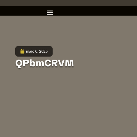
maio 6, 2025
QPbmCRVM