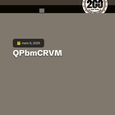
maio 6, 2025
QPbmCRVM