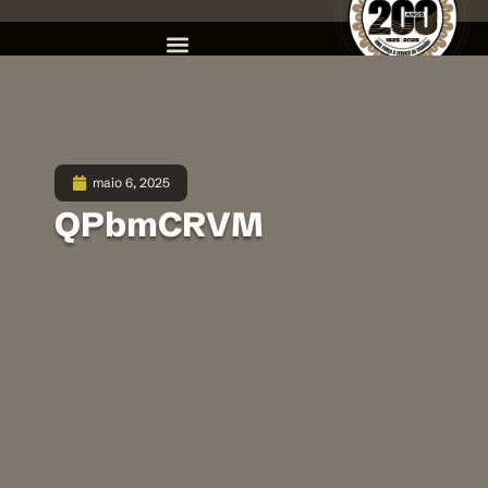
maio 6, 2025
QPbmCRVM