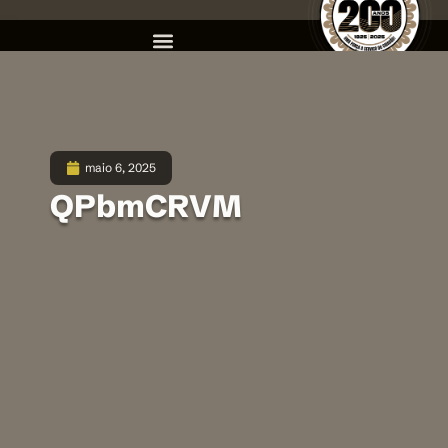
maio 6, 2025
QPbmCRVM