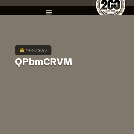
maio 6, 2025
QPbmCRVM