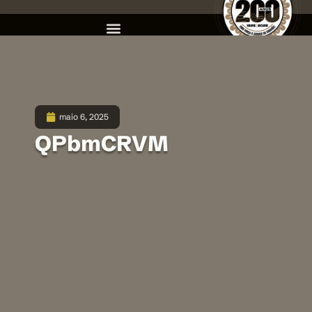
maio 6, 2025
QPbmCRVM