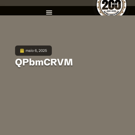
maio 6, 2025
QPbmCRVM