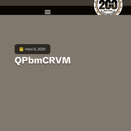
maio 6, 2025
QPbmCRVM