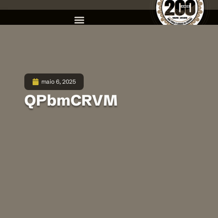
maio 6, 2025
QPbmCRVM