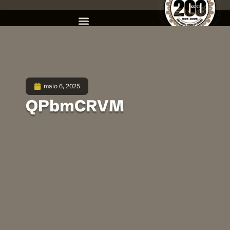
maio 6, 2025
QPbmCRVM