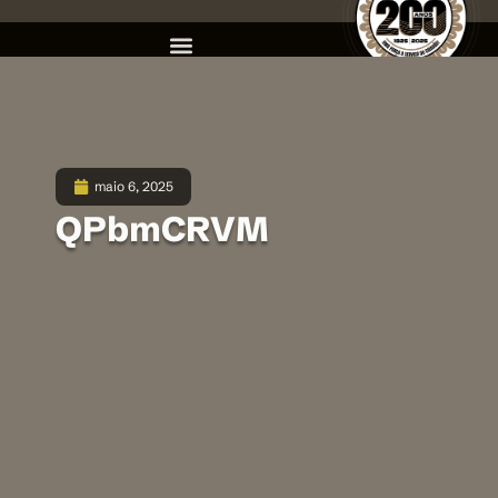
maio 6, 2025
QPbmCRVM