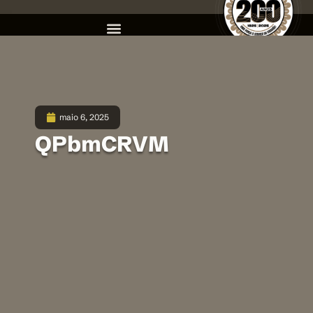
maio 6, 2025
QPbmCRVM