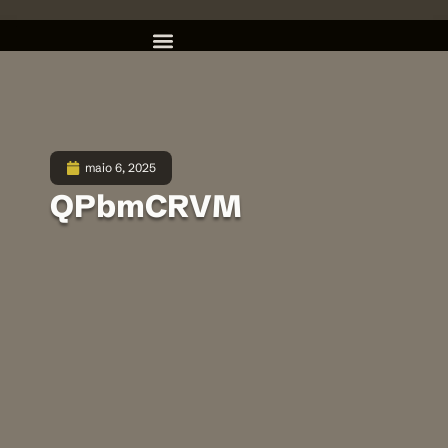
maio 6, 2025
QPbmCRVM