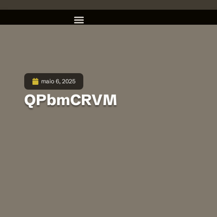
maio 6, 2025
QPbmCRVM