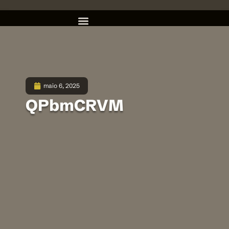
maio 6, 2025
QPbmCRVM