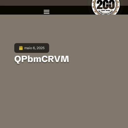
maio 6, 2025
QPbmCRVM