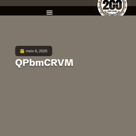
maio 6, 2025
QPbmCRVM