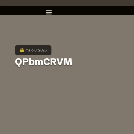
maio 6, 2025
QPbmCRVM