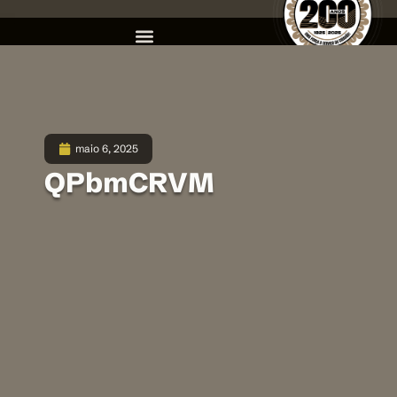
maio 6, 2025
QPbmCRVM