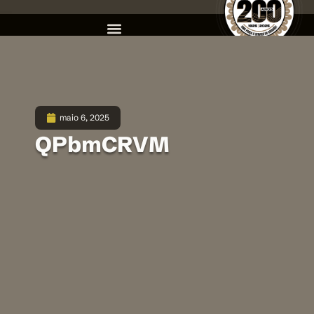
maio 6, 2025
QPbmCRVM