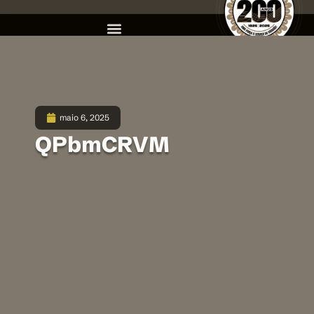
maio 6, 2025
QPbmCRVM