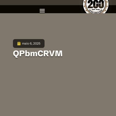
maio 6, 2025
QPbmCRVM