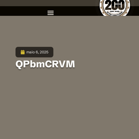
maio 6, 2025
QPbmCRVM