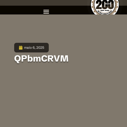
maio 6, 2025
QPbmCRVM