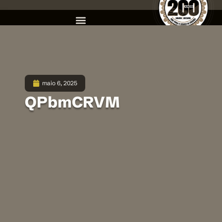
maio 6, 2025
QPbmCRVM