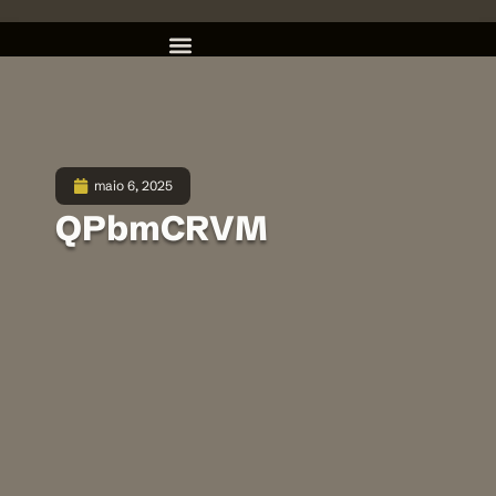
maio 6, 2025
QPbmCRVM