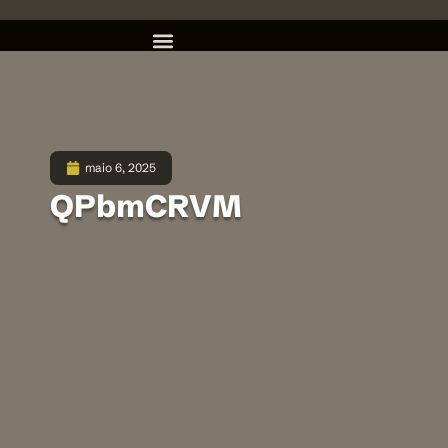
maio 6, 2025
QPbmCRVM