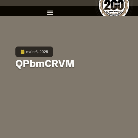
maio 6, 2025
QPbmCRVM