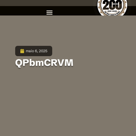
maio 6, 2025
QPbmCRVM