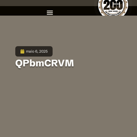
maio 6, 2025
QPbmCRVM