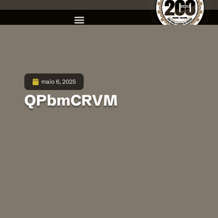
maio 6, 2025
QPbmCRVM