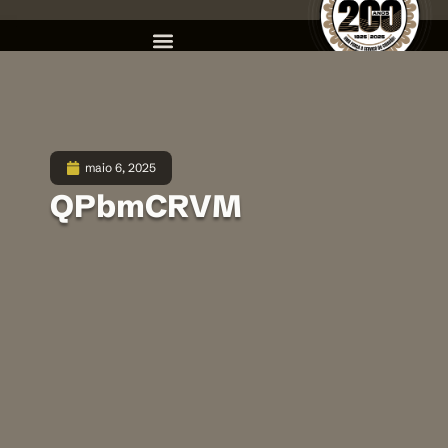
maio 6, 2025
QPbmCRVM