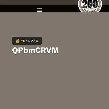
maio 6, 2025
QPbmCRVM