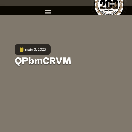
maio 6, 2025
QPbmCRVM