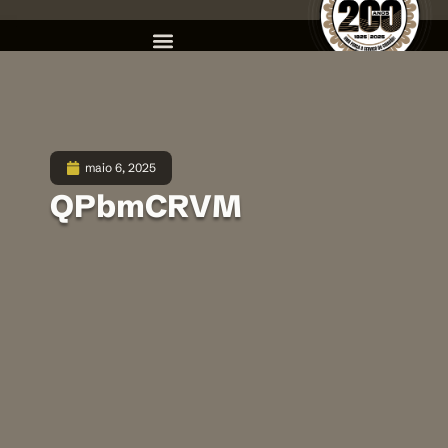
maio 6, 2025
QPbmCRVM